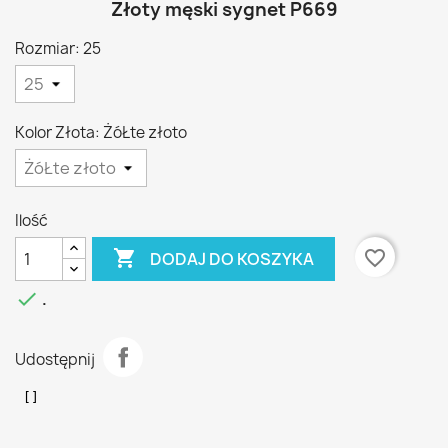
Złoty męski sygnet P669
Rozmiar: 25
Kolor Złota: ŻóŁte złoto
Ilość

favorite_border
DODAJ DO KOSZYKA

.
Udostępnij