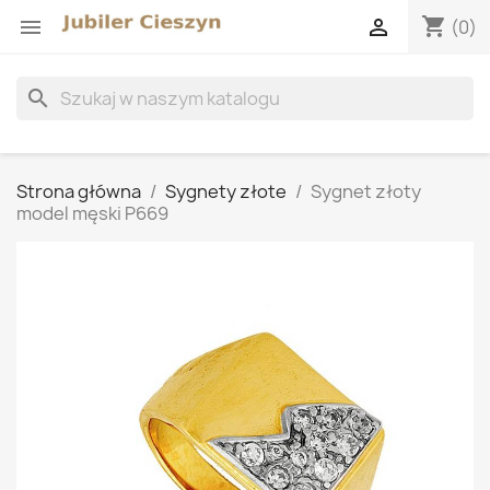
shopping_cart


(0)
search
Strona główna
Sygnety złote
Sygnet złoty
model męski P669