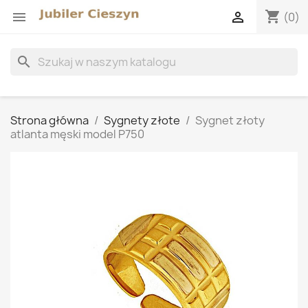
shopping_cart


(0)
search
Strona główna
Sygnety złote
Sygnet złoty
atlanta męski model P750