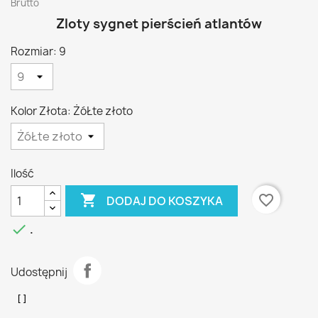
Brutto
Zloty sygnet pierścień atlantów
Rozmiar: 9
Kolor Złota: ŻóŁte złoto
Ilość

favorite_border
DODAJ DO KOSZYKA

.
Udostępnij