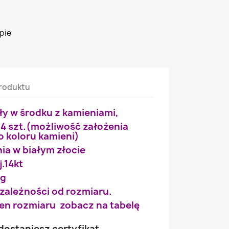
pie
roduktu
ły w środku z kamieniami,
14 szt.(możliwość założenia
o koloru kamieni)
a w białym złocie
j.14kt
 g
 zależności od rozmiaru.
wien rozmiaru zobacz na tabelę
ostaniesz certyfikat