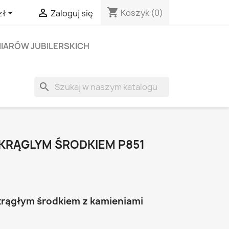
shopping_cart


Koszyk
(0)
zł
Zaloguj się
IARÓW JUBILERSKICH
search
OKRĄGLYM ŚRODKIEM P851
krągłym środkiem z kamieniami