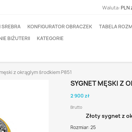
Waluta:
PLN 
I SREBRA
KONFIGURATOR OBRACZEK
TABELA ROZM
E BIŻUTERII
KATEGORIE
męski z okrąglym środkiem P851
SYGNET MĘSKI Z 
2 900 zł
Brutto
Złoty sygnet z o
Rozmiar: 25