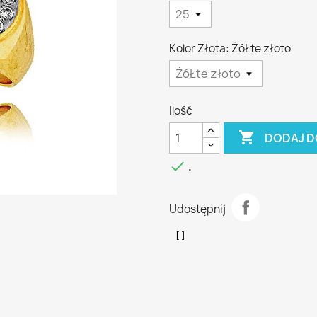
Kolor Złota: ŻóŁte złoto
Ilość

DODAJ D

.
Udostępnij