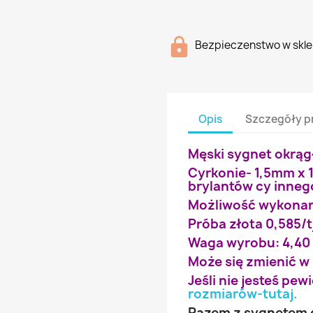
Bezpieczenstwo w skle
Opis
Szczegóły p
Męski sygnet okrąg
Cyrkonie- 1,5mm x 
brylantów cy inneg
Możliwość wykonani
Próba złota 0,585/t
Waga wyrobu: 4,40
Może się zmienić w
Jeśli nie jesteś pe
rozmiarów-tutaj
.
Razem z sygnetem d