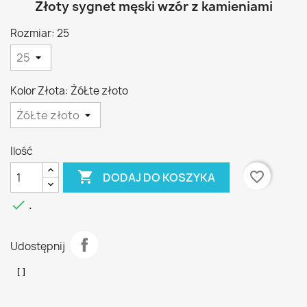
Złoty sygnet męski wzór z kamieniami
Rozmiar: 25
Kolor Złota: ŻóŁte złoto
Ilość

favorite_border
DODAJ DO KOSZYKA

.
Udostępnij