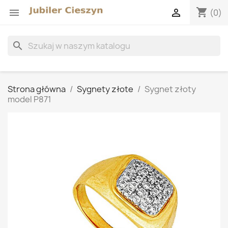
shopping_cart


(0)
search
Strona główna
Sygnety złote
Sygnet złoty
model P871