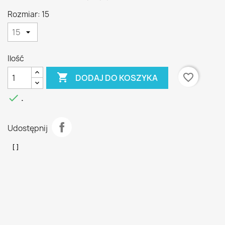
Rozmiar: 15
Ilość

favorite_border
DODAJ DO KOSZYKA

.
Udostępnij