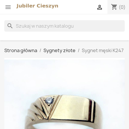
shopping_cart


(0)
search
Strona główna
Sygnety złote
Sygnet męski K247