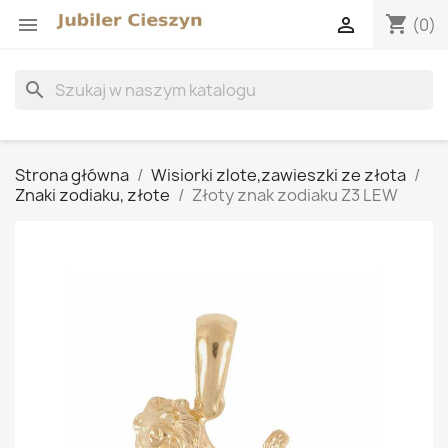
shopping_cart


(0)
search
Strona główna
Wisiorki zlote,zawieszki ze złota
Znaki zodiaku, złote
Złoty znak zodiaku Z3 LEW