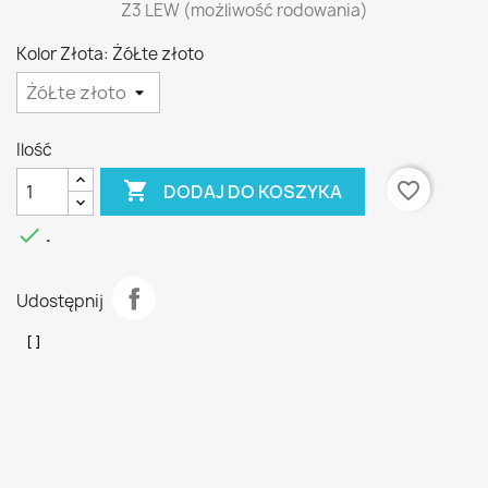
Z3 LEW (możliwość rodowania)
Kolor Złota: ŻóŁte złoto
Ilość

favorite_border
DODAJ DO KOSZYKA

.
Udostępnij