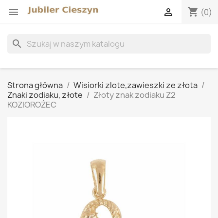
shopping_cart


(0)
search
Strona główna
Wisiorki zlote,zawieszki ze złota
Znaki zodiaku, złote
Złoty znak zodiaku Z2
KOZIOROŻEC