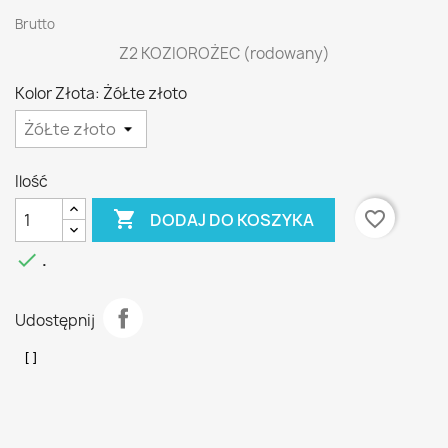
Brutto
Z2 KOZIOROŻEC (rodowany)
Kolor Złota: ŻóŁte złoto
Ilość

favorite_border
DODAJ DO KOSZYKA

.
Udostępnij