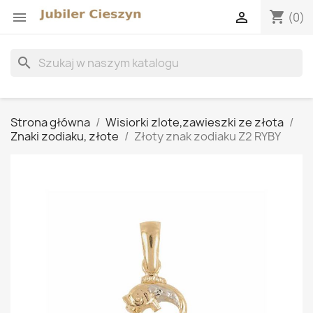
shopping_cart


(0)
search
Strona główna
Wisiorki zlote,zawieszki ze złota
Znaki zodiaku, złote
Złoty znak zodiaku Z2 RYBY