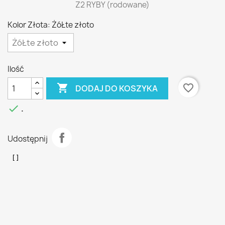
Z2 RYBY (rodowane)
Kolor Złota: ŻóŁte złoto
Ilość

favorite_border
DODAJ DO KOSZYKA

.
Udostępnij