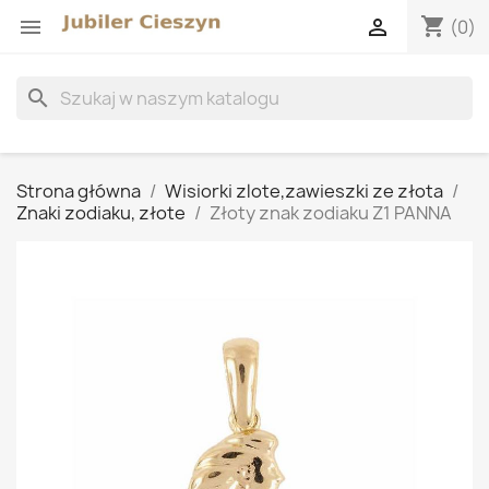
shopping_cart


(0)
search
Strona główna
Wisiorki zlote,zawieszki ze złota
Znaki zodiaku, złote
Złoty znak zodiaku Z1 PANNA