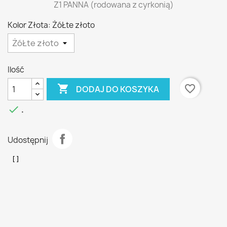
Z1 PANNA (rodowana z cyrkonią)
Kolor Złota: ŻóŁte złoto
Ilość

favorite_border
DODAJ DO KOSZYKA

.
Udostępnij