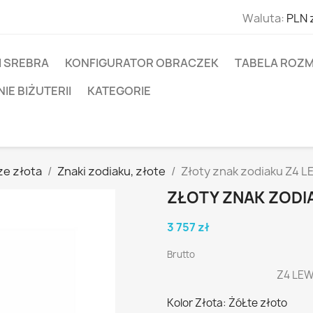
Waluta:
PLN 
I SREBRA
KONFIGURATOR OBRACZEK
TABELA ROZM
E BIŻUTERII
KATEGORIE
ze złota
Znaki zodiaku, złote
Złoty znak zodiaku Z4 
ZŁOTY ZNAK ZODI
3 757 zł
Brutto
Z4 LEW
Kolor Złota: ŻóŁte złoto