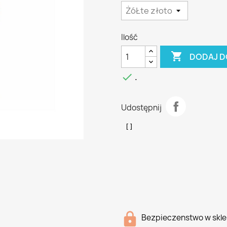
Ilość

DODAJ D

.
Udostępnij
Bezpieczenstwo w skle