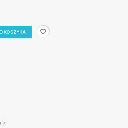
favorite_border
O KOSZYKA
pie