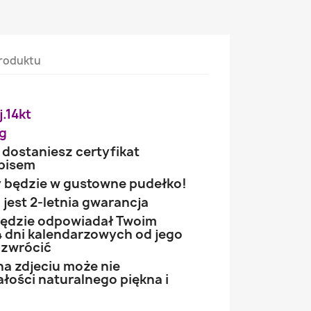
roduktu
j.14kt
g
 dostaniesz certyfikat
opisem
 będzie w gustowne pudełko!
jest 2-letnia gwarancja
 będzie odpowiadał Twoim
 dni kalendarzowych od jego
 zwrócić
na zdjeciu może nie
łości naturalnego piękna i