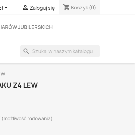
shopping_cart


Koszyk
(0)
zł
Zaloguj się
IARÓW JUBILERSKICH
search
LEW
AKU Z4 LEW
 (możliwość rodowania)