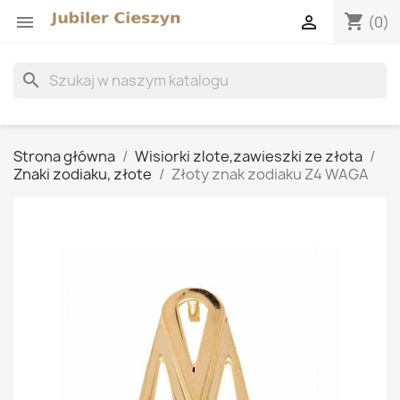
shopping_cart


(0)
search
Strona główna
Wisiorki zlote,zawieszki ze złota
Znaki zodiaku, złote
Złoty znak zodiaku Z4 WAGA