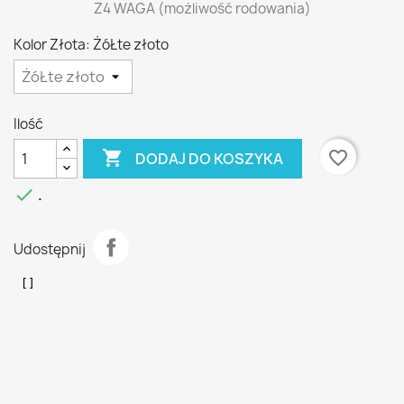
Z4 WAGA (możliwość rodowania)
Kolor Złota: ŻóŁte złoto
Ilość

favorite_border
DODAJ DO KOSZYKA

.
Udostępnij