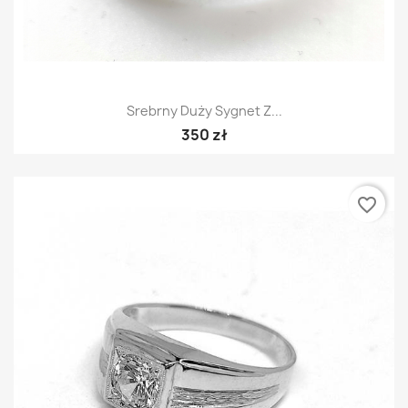
Srebrny Duży Sygnet Z...
350 zł
favorite_border