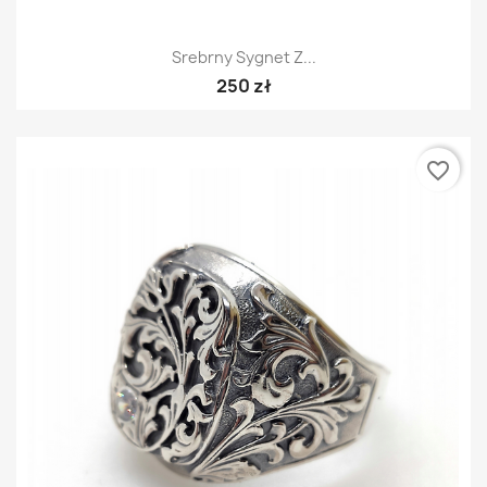
Srebrny Sygnet Z...
250 zł
favorite_border