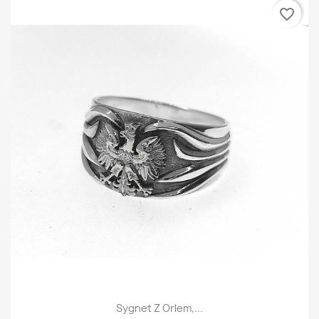
favorite_border
Sygnet Z Orlem,...