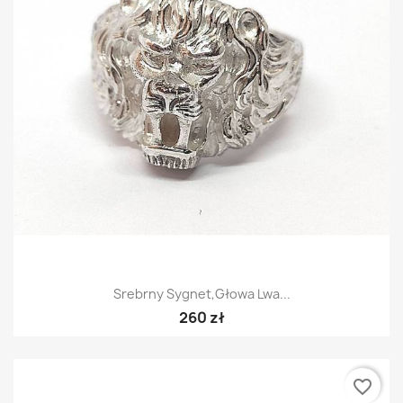
Srebrny Sygnet,głowa Lwa...
260 zł
favorite_border