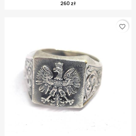
260 zł
favorite_border