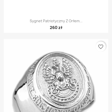
Sygnet Patriotyczny Z Orłem...
260 zł
favorite_border