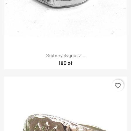
Srebrny Sygnet Z...
180 zł
favorite_border