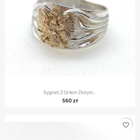
Sygnet Z Orłem Zlotym...
560 zł
favorite_border