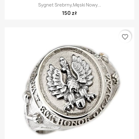
Sygnet Srebrny,męski Nowy...
150 zł
favorite_border