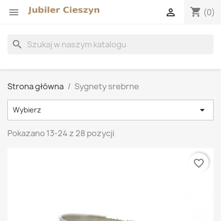
shopping_cart


(0)
search
Strona główna
Sygnety srebrne

Wybierz
Pokazano 13-24 z 28 pozycji
favorite_border