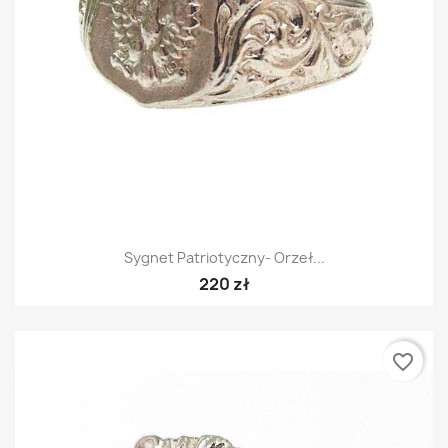
Sygnet Patriotyczny- Orzeł...
220 zł
favorite_border