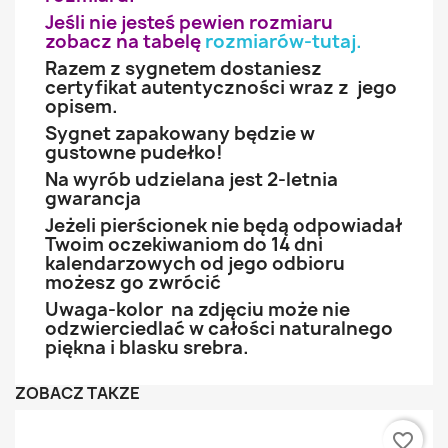
Jeśli nie jesteś pewien rozmiaru
zobacz na tabelę
rozmiarów-tutaj
.
Razem z sygnetem dostaniesz
certyfikat autentyczności wraz z jego
opisem.
Sygnet zapakowany będzie w
gustowne pudełko!
Na wyrób udzielana jest 2-letnia
gwarancja
Jeżeli pierścionek nie będą odpowiadał
Twoim oczekiwaniom do 14 dni
kalendarzowych od jego odbioru
możesz go zwrócić
Uwaga-kolor na zdjęciu może nie
odzwierciedlać w całości naturalnego
piękna i blasku srebra.
ZOBACZ TAKŻE
favorite_border