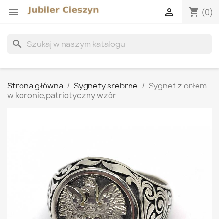
shopping_cart


(0)
search
Strona główna
Sygnety srebrne
Sygnet z orłem
w koronie,patriotyczny wzór