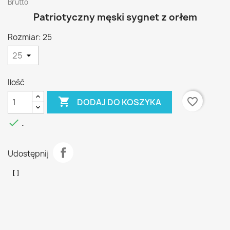
Brutto
Patriotyczny męski sygnet z orłem
Rozmiar: 25
Ilość

favorite_border
DODAJ DO KOSZYKA

.
Udostępnij