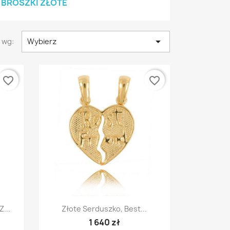
BROSZKI ZŁOTE

 wg:
Wybierz
favorite_border
favorite_border
Szybki podgląd

Z...
Złote Serduszko, Best...
1 640 zł