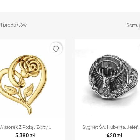
11 produktów.
Sortuj
favorite_border
Szybki podgląd
Szybki podgląd


Wisiorek Z Różą , Złoty...
Sygnet Św. Huberta, Jeleń 
3 380 zł
420 zł