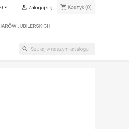
shopping_cart


Koszyk
(0)
zł
Zaloguj się
IARÓW JUBILERSKICH
search