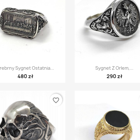
Szybki podgląd
Szybki podgląd


rebrny Sygnet Ostatnia...
Sygnet Z Orlem,...
480 zł
290 zł
favorite_border