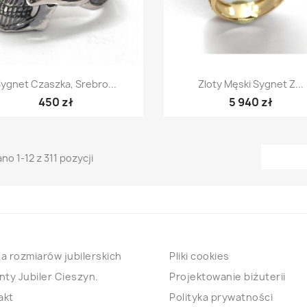
Szybki podgląd
Szybki podgląd


ygnet Czaszka, Srebro...
Zloty Męski Sygnet Z...
450 zł
5 940 zł
no 1-12 z 311 pozycji
a rozmiarów jubilerskich
Pliki cookies
nty Jubiler Cieszyn.
Projektowanie biżuterii
akt
Polityka prywatności