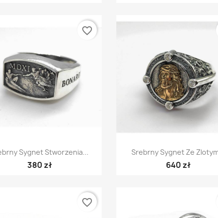
favorite_border
Szybki podgląd
Szybki podgląd


ebrny Sygnet Stworzenia...
Srebrny Sygnet Ze Zlotym
380 zł
640 zł
favorite_border