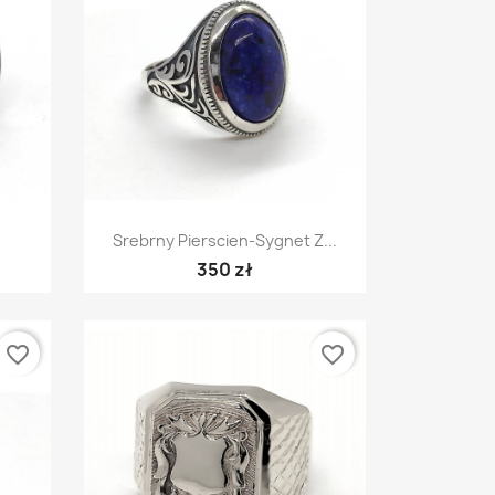
Szybki podgląd

Srebrny Pierscien-Sygnet Z...
350 zł
favorite_border
favorite_border