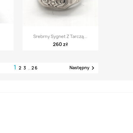
Szybki podgląd

Srebrny Sygnet Z Tarczą...
260 zł
1

Następny
2
3
…
26