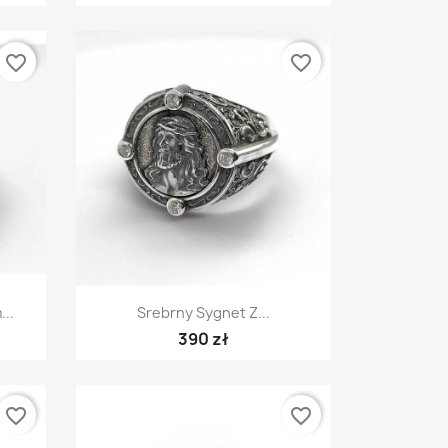
favorite_border
favorite_border
Szybki podgląd

...
Srebrny Sygnet Z...
390 zł
favorite_border
favorite_border